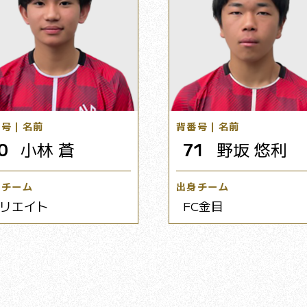
番号｜名前
背番号｜名前
0
小林 蒼
71
野坂 悠利
身チーム
出身チーム
リエイト
FC金目