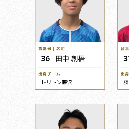
背番号｜名前
背
36
田中 創梧
3
出身チーム
出
トリトン藤沢
勝