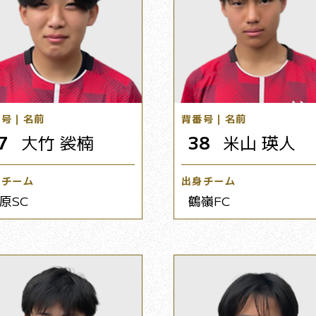
番号｜名前
背番号｜名前
7
大竹 裟楠
38
米山 瑛人
身チーム
出身チーム
原SC
鶴嶺FC