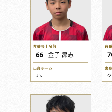
背番号｜名前
背
66
金子 昴志
7
出身チーム
出
J’s
ク