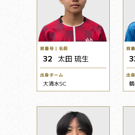
背番号｜名前
背
32
太田 琉生
3
出身チーム
出
大清水SC
鶴