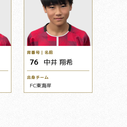
背番号｜名前
76
中井 翔希
出身チーム
FC東海岸