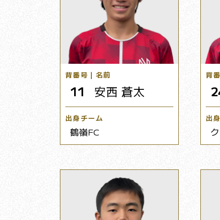
背番号｜名前
背
11
安西 蒼太
2
出身チーム
出
鶴嶺FC
ク