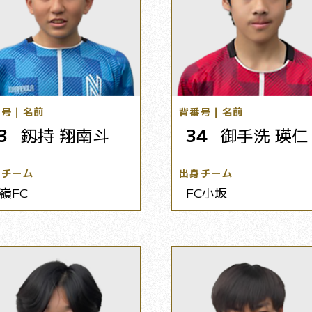
番号｜名前
背番号｜名前
3
釼持 翔南斗
34
御手洗 瑛仁
身チーム
出身チーム
嶺FC
FC小坂