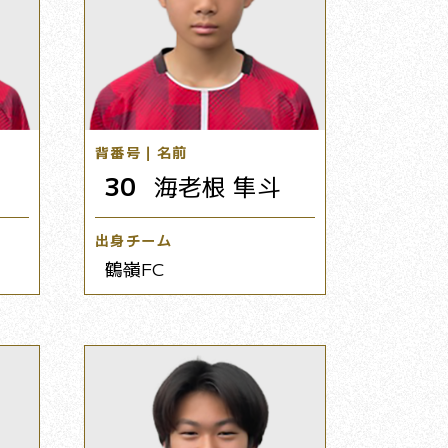
背番号｜名前
30
海老根 隼斗
出身チーム
鶴嶺FC