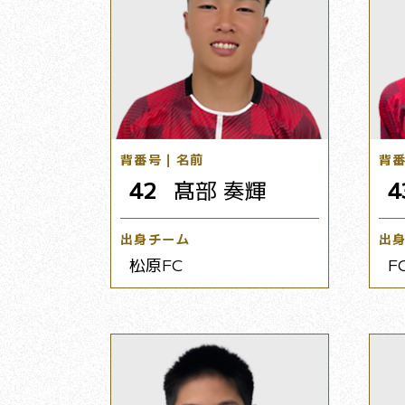
背番号｜名前
背
42
髙部 奏輝
4
出身チーム
出
松原FC
F